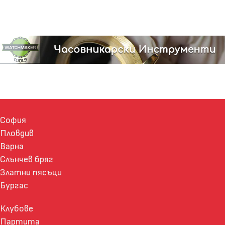
София
Пловдив
Варна
Слънчев бряг
Златни пясъци
Бургас
Клубове
Партита