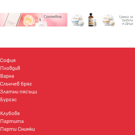
София
Пловдив
Варна
Слънчев бряг
Златни пясъци
Бургас
Клубове
Партита
Парти Снимки