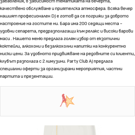
забавления, в зависимост тематиката на вечерта,
качествено обслужване и приятелска атмосфера. Всяка вечер
нашият професионален DJ е готов да се погрижи за доброто
настроение на гостите ни. Бара има 200 седящи места -
удобни сепарета, предразполагащи към релакс и високи барови
маси . Нашето меню предлага голям избор от екзотични
коктейли, алкохони и безалкохолни напитки на конкурентно
ниски цени. За удобното придвижване на редовните си клиенти,
клубът разполага с 2 лимузини. Party Club AJ предлага
специални оферти за организирани мероприятия, частни
партита и презентации.