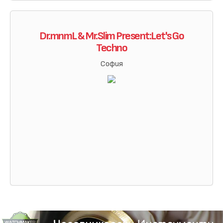
Dr.mnmL & Mr.Slim Present:Let's Go
Techno
София