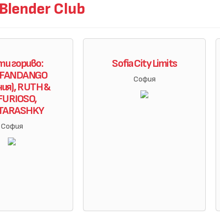
lender Club
и гориво:
Sofia City Limits
 FANDANGO
София
ния), RUTH &
 FURIOSO,
TARASHKY
София