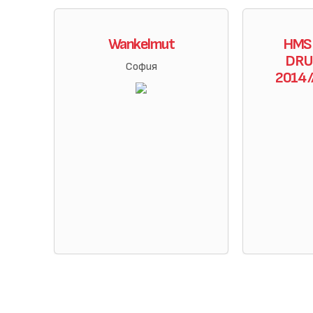
Wankelmut
HMSU
DRUM
София
2014 /