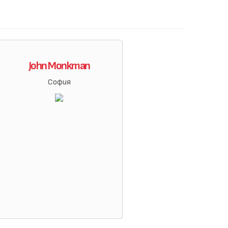
John Monkman
София