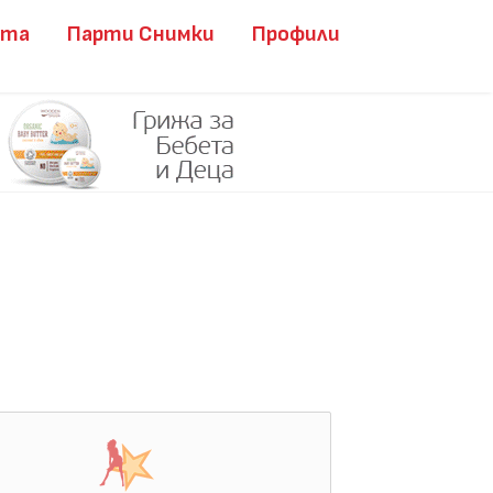
ита
Парти Снимки
Профили