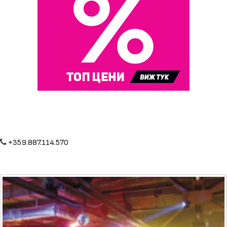
+359.887.114.570