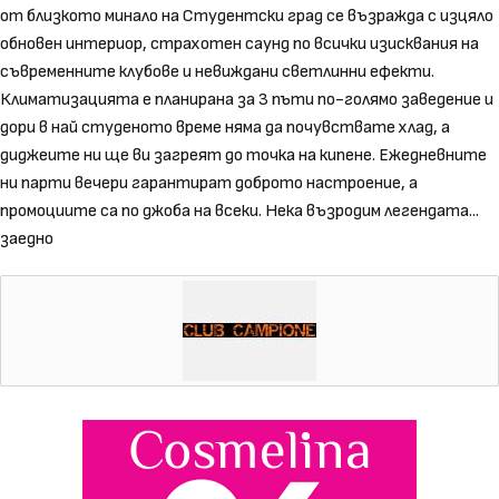
от близкото минало на Студентски град се възражда с изцяло
обновен интериор, страхотен саунд по всички изисквания на
съвременните клубове и невиждани светлинни ефекти.
Климатизацията е планирана за 3 пъти по-голямо заведение и
дори в най студеното време няма да почувствате хлад, а
диджеите ни ще ви загреят до точка на кипене. Ежедневните
ни парти вечери гарантират доброто настроение, а
промоциите са по джоба на всеки. Нека възродим легендата...
заедно