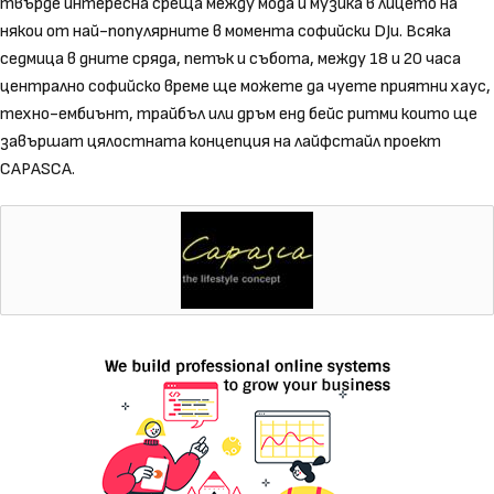
твърде интересна среща между мода и музика в лицето на
някои от най-популярните в момента софийски DJи. Всяка
седмица в дните сряда, петък и събота, между 18 и 20 часа
централно софийско време ще можете да чуете приятни хаус,
техно-ембиънт, трайбъл или дръм енд бейс ритми които ще
завършат цялостната концепция на лайфстайл проект
CAPASCA.