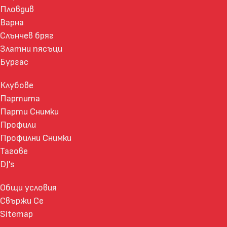
Пловдив
Варна
Слънчев бряг
Златни пясъци
Бургас
Клубове
Партита
Парти Снимки
Профили
Профилни Снимки
Тагове
DJ's
Общи условия
Свържи Се
Sitemap