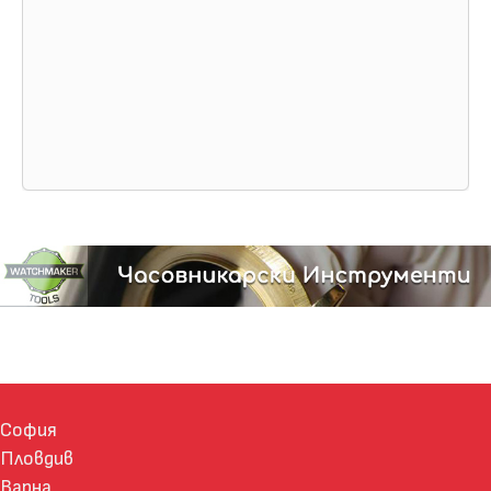
София
Пловдив
Варна