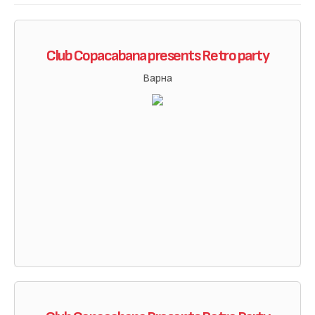
Club Copacabana presents Retro party
Варна