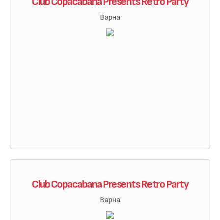
Club Copacabana Presents Retro Party
Варна
Club Copacabana Presents Retro Party
Варна