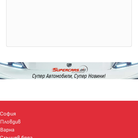
София
Пловдив
Варна
Слънчев бряг