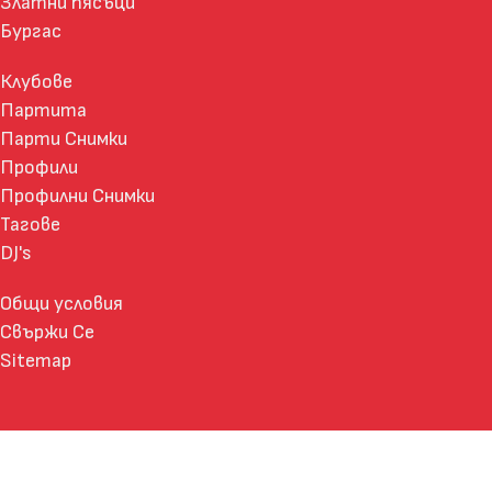
Златни пясъци
Бургас
Клубове
Партита
Парти Снимки
Профили
Профилни Снимки
Тагове
DJ's
Общи условия
Свържи Се
Sitemap