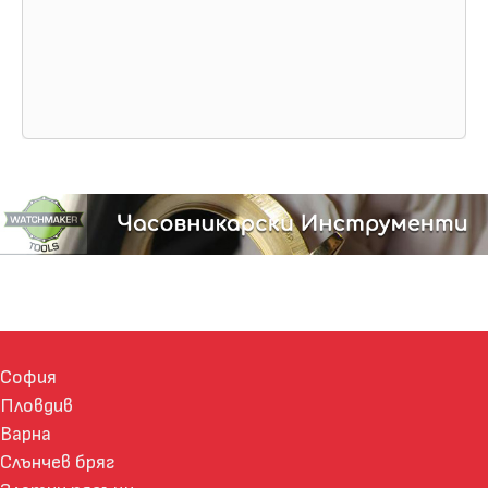
София
Пловдив
Варна
Слънчев бряг