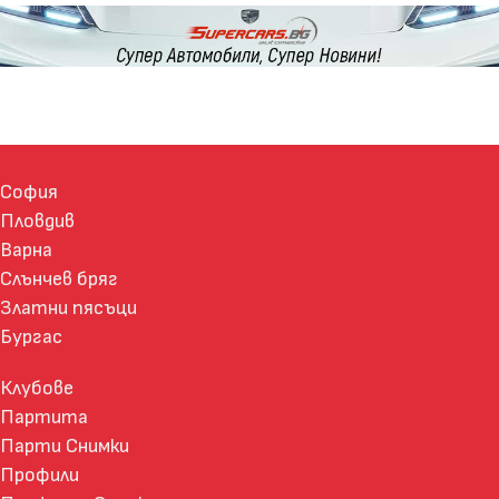
София
Пловдив
Варна
Слънчев бряг
Златни пясъци
Бургас
Клубове
Партита
Парти Снимки
Профили