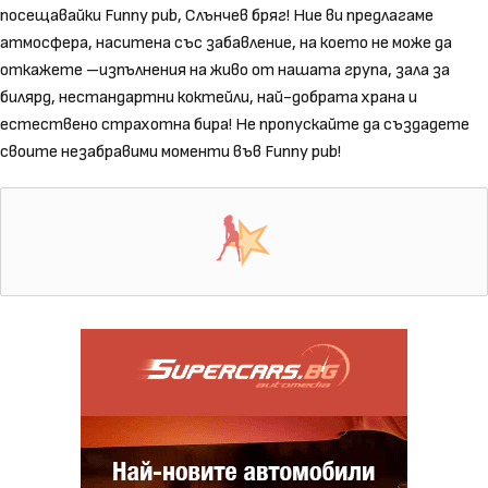
посещавайки Funny pub, Слънчев бряг! Ние ви предлагаме
атмосфера, наситена със забавление, на което не може да
откажете –изпълнения на живо от нашата група, зала за
билярд, нестандартни коктейли, най-добрата храна и
естествено страхотна бира! Не пропускайте да създадете
своите незабравими моменти във Funny pub!