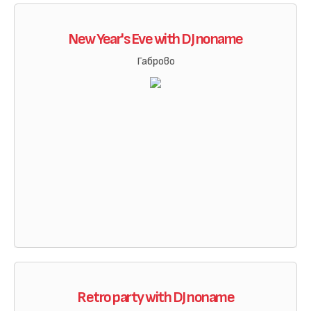
New Year's Eve with DJ noname
Габрово
Retro party with DJ noname