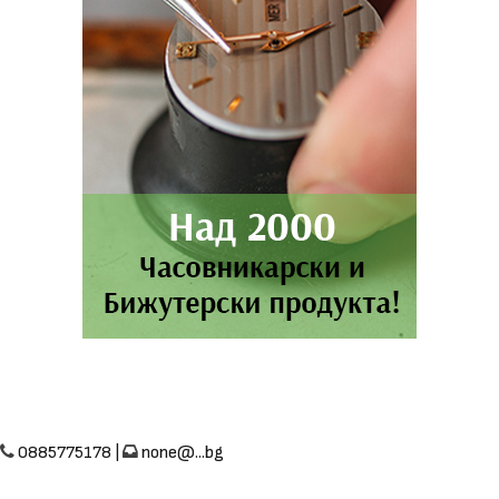
0885775178 |
none@...bg