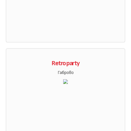
Retro party
Габрово