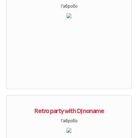
Габрово
Retro party with DJ noname
Габрово