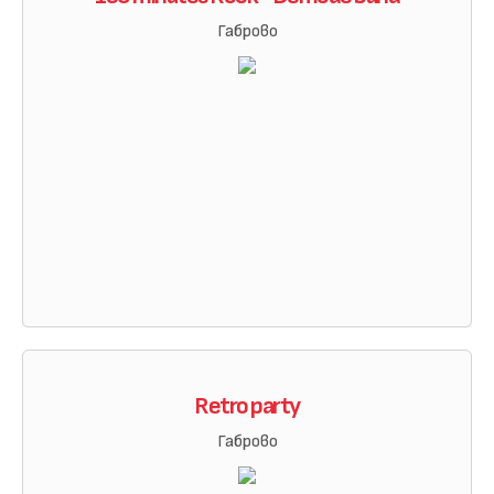
Габрово
Retro party
Габрово