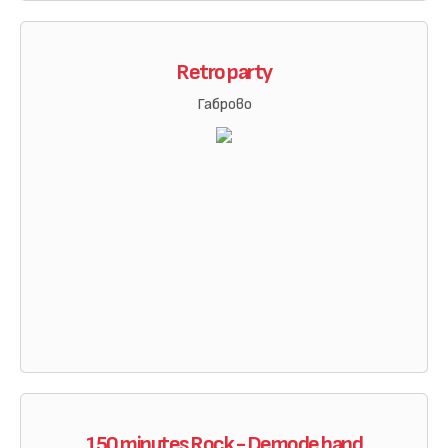
Retro party
Габрово
150 minutes Rock - Demode band