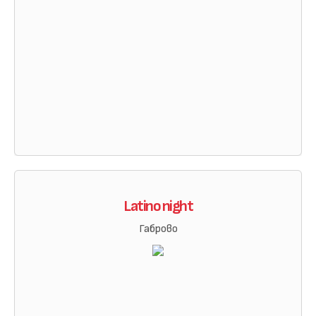
Latino night
Габрово