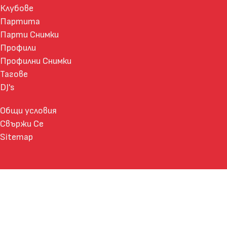
Клубове
Партита
Парти Снимки
Профили
Профилни Снимки
Тагове
DJ's
Общи условия
Свържи Се
Sitemap