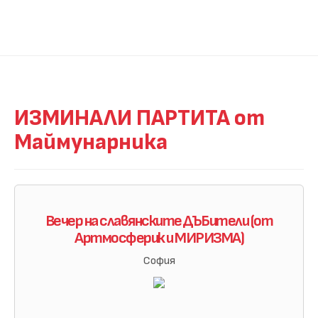
ИЗМИНАЛИ ПАРТИТА от
Маймунарника
Вечер на славянските ДЪБители (от
Артмосферик и МИРИЗМА)
София