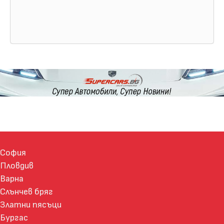
София
Пловдив
Варна
Слънчев бряг
Златни пясъци
Бургас