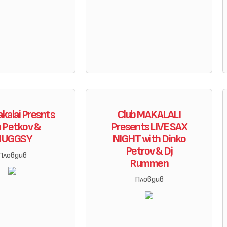
kalai Presnts
Club MAKALALI
n Petkov &
Presents LIVE SAX
UGGSY
NIGHT with Dinko
Petrov & Dj
Пловдив
Rummen
Пловдив