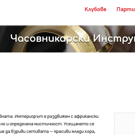
Клубове
Парт
лавната. Интериорът е раздвижен с африкански
 но и определена мистичност. Усещането се
ие да взриви сетивата – красиви млади хора,