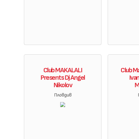
Club MAKALALI
Club Ma
Presents Dj Angel
Iva
Nikolov
M
Пловдив