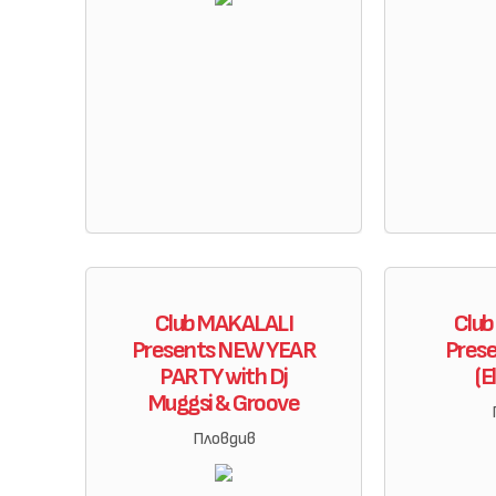
Club MAKALALI
Clu
Presents NEW YEAR
Prese
PARTY with Dj
(E
Muggsi & Groove
Пловдив