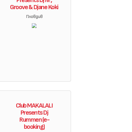
Presents Dj Iv! ,
Groove & Djane Koki
Пловдив
Club MAKALALI
Presents Dj
Rummen (e-
booking)