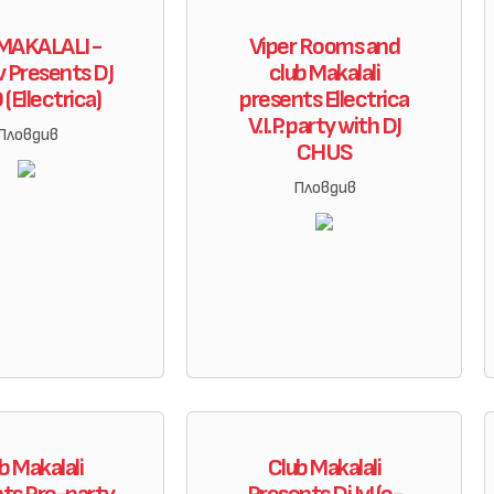
 MAKALALI -
Viper Rooms and
v Presents DJ
club Makalali
(Ellectrica)
presents Ellectrica
V.I.P. party with DJ
Пловдив
CHUS
Пловдив
b Makalali
Club Makalali