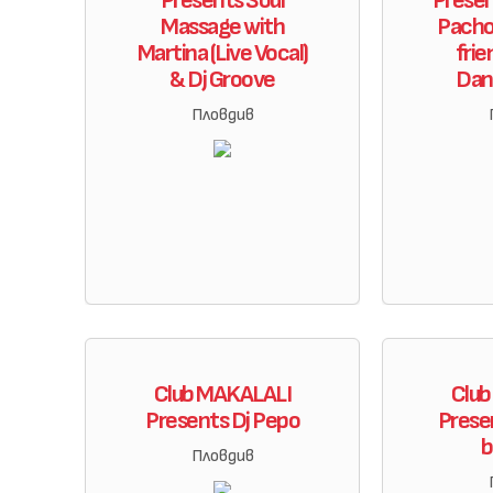
Presents Soul
Presen
Massage with
Pacho
Martina (Live Vocal)
frie
& Dj Groove
Dan
Пловдив
Club MAKALALI
Clu
Presents Dj Pepo
Presen
b
Пловдив