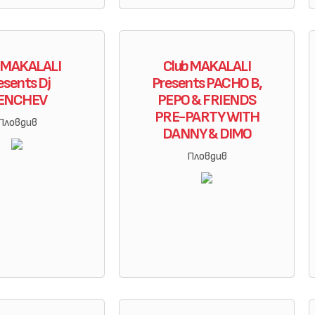
b MAKALALI
Club MAKALALI
esents Dj
Presents PACHO B,
ENCHEV
PEPO & FRIENDS
PRE-PARTY WITH
Пловдив
DANNY & DIMO
Пловдив