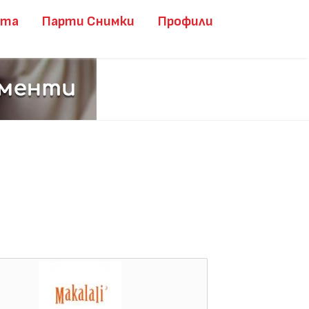
ита
Парти Снимки
Профили