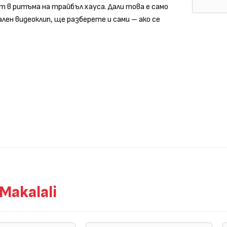
т в ритъма на трайбъл хауса. Дали това е само
ален видеоклип, ще разберете и сами – ако се
akalali