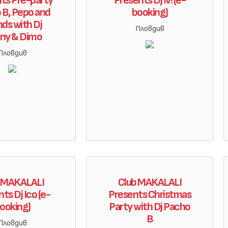
ts Pre-party
Presents Dj Iv! (e-
 B, Pepo and
booking)
nds with Dj
Пловдив
ny & Dimo
Пловдив
b MAKALALI
Club MAKALALI
ts Dj Ico (e-
Presents Christmas
ooking)
Party with Dj Pacho
B
Пловдив