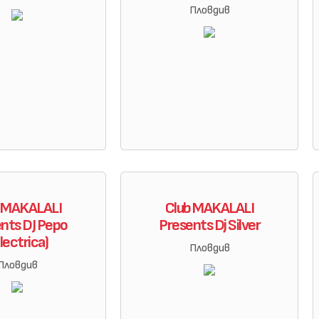
Пловдив
b MAKALALI
Club MAKALALI
nts DJ Pepo
Presents Dj Silver
llectrica)
Пловдив
Пловдив