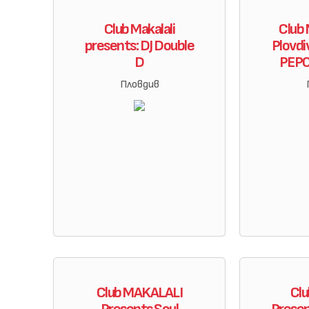
Club Makalali
Club
presents: DJ Double
Plovdi
D
PEPO 
Пловдив
Club MAKALALI
Clu