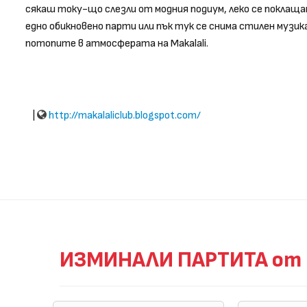
сякаш току-що слезли от модния подиум, леко се поклаща
едно обикновено парти или пък тук се снима стилен музик
потопите в атмосферата на Makalali.
|
http://makalaliclub.blogspot.com/
ИЗМИНАЛИ ПАРТИТА от M