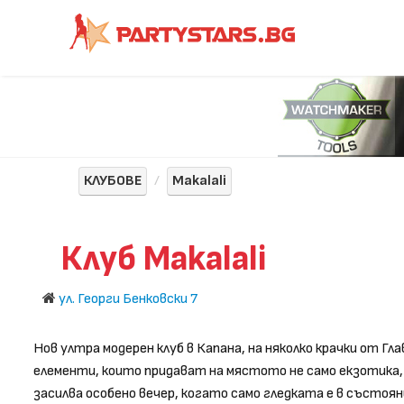
КЛУБОВЕ
Makalali
Клуб Makalali
ул. Георги Бенковски 7
Нов ултра модерен клуб в Капана, на няколко крачки от Г
елементи, които придават на мястото не само екзотика,
засилва особено вечер, когато само гледката е в състоян