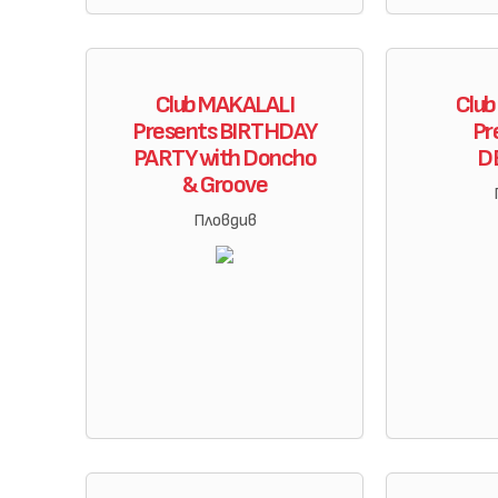
Club MAKALALI
Clu
Presents BIRTHDAY
Pr
PARTY with Doncho
D
& Groove
Пловдив