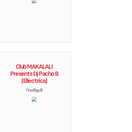
Club MAKALALI
Presents Dj Pacho B
(Ellectrica)
Пловдив