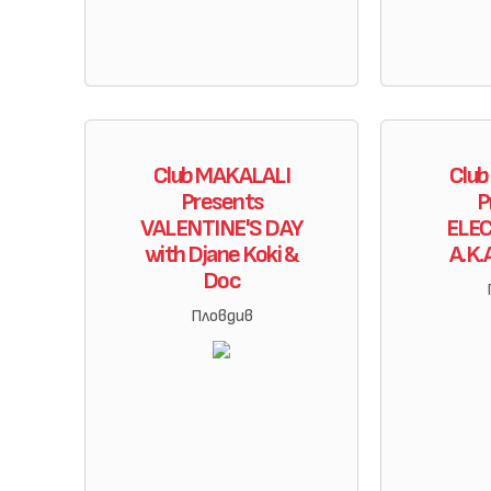
Club MAKALALI
Clu
Presents
P
VALENTINE'S DAY
ELE
with Djane Koki &
A.K.A
Doc
Пловдив