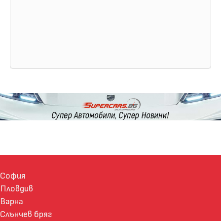
София
Пловдив
Варна
Слънчев бряг