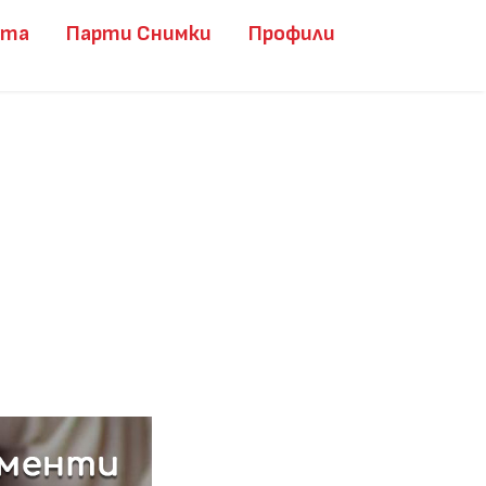
ита
Парти Снимки
Профили