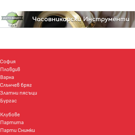
София
Пловдив
Варна
Слънчев бряг
Златни пясъци
Бургас
Клубове
Партита
Парти Снимки