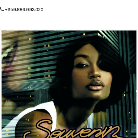
+359.886.693.020