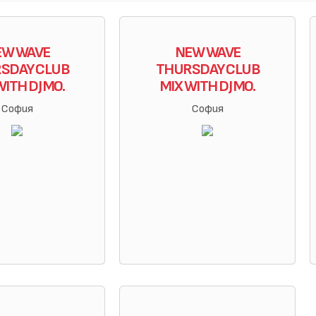
EW WAVE
NEW WAVE
SDAY CLUB
THURSDAY CLUB
WITH DJ MO.
MIX WITH DJ MO.
София
София