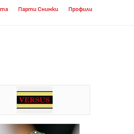
ита
Парти Снимки
Профили