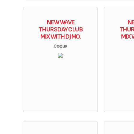
NEW WAVE
N
THURSDAY CLUB
THUR
MIX WITH DJ MO.
MIX 
София