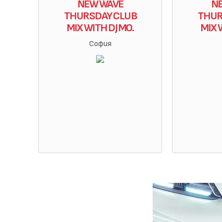
NEW WAVE
N
THURSDAY CLUB
THUR
MIX WITH DJ MO.
MIX 
София