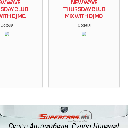
EW WAVE
NEW WAVE
SDAY CLUB
THURSDAY CLUB
WITH DJ MO.
MIX WITH DJ MO.
София
София