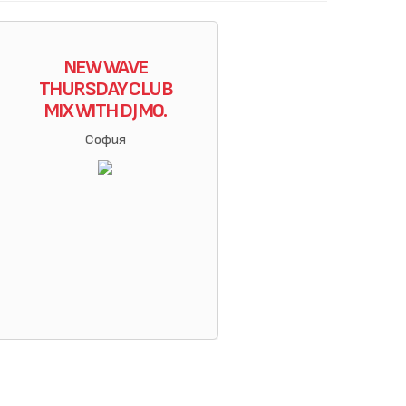
NEW WAVE
THURSDAY CLUB
MIX WITH DJ MO.
София