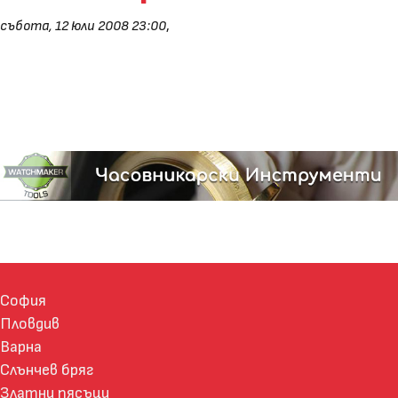
събота, 12 юли 2008 23:00
,
София
Пловдив
Варна
Слънчев бряг
Златни пясъци