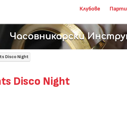
Клубове
Парт
nts Disco Night
nts Disco Night