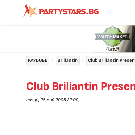
КЛУБОВЕ
Briliantin
Club Briliantin Prese
Club Briliantin Prese
сряда, 28 май 2008 22:00
,