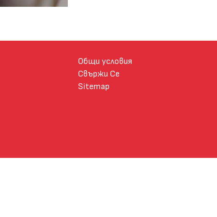
Общи условия
Свържи Се
Sitemap