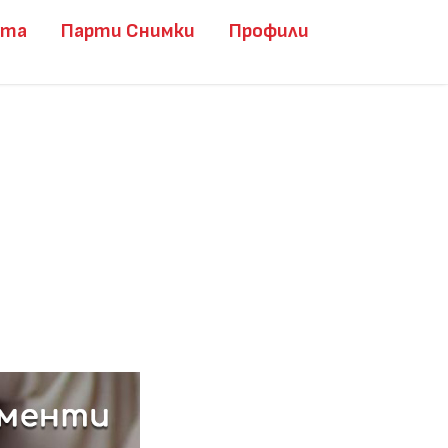
ита
Парти Снимки
Профили