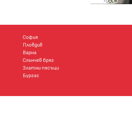
София
Пловдив
Варна
Слънчев бряг
Златни пясъци
Бургас