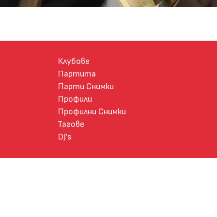
Клубове
Партита
Парти Снимки
Профили
Профилни Снимки
Тагове
DJ's