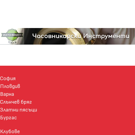
София
Пловдив
Варна
Слънчев бряг
Златни пясъци
Бургас
Клубове