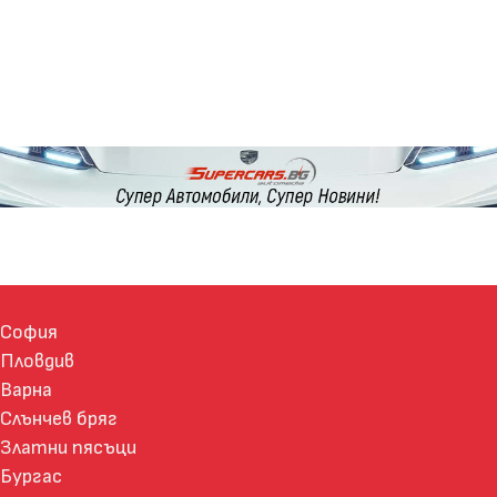
София
Пловдив
Варна
Слънчев бряг
Златни пясъци
Бургас