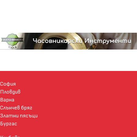
София
Пловдив
Варна
Слънчев бряг
Златни пясъци
Бургас