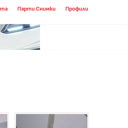
ита
Парти Снимки
Профили