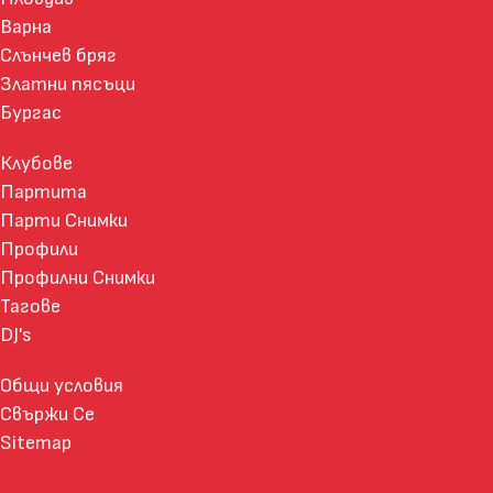
Варна
Слънчев бряг
Златни пясъци
Бургас
Клубове
Партита
Парти Снимки
Профили
Профилни Снимки
Тагове
DJ's
Общи условия
Свържи Се
Sitemap