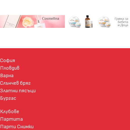
София
Пловдив
Варна
Слънчев бряг
Златни пясъци
Бургас
Клубове
Партита
Парти Снимки