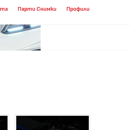
ита
Парти Снимки
Профили