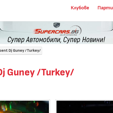
Клубове
Парт
ent Dj Guney /Turkey/
j Guney /Turkey/