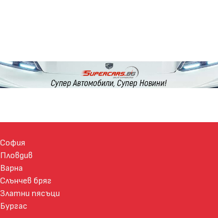
София
Пловдив
Варна
Слънчев бряг
Златни пясъци
Бургас