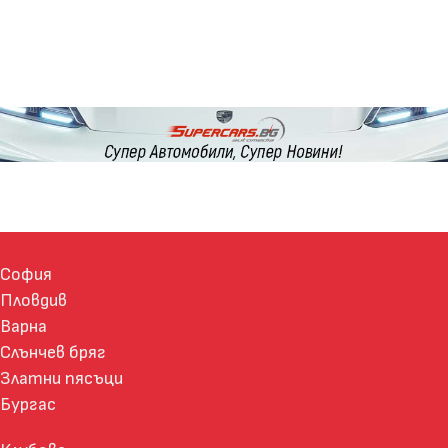
София
Пловдив
Варна
Слънчев бряг
Златни пясъци
Бургас