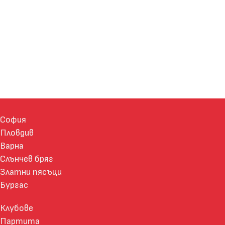
София
Пловдив
Варна
Слънчев бряг
Златни пясъци
Бургас
Клубове
Партита