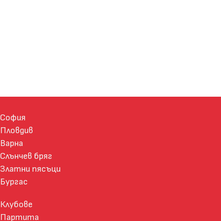
София
Пловдив
Варна
Слънчев бряг
Златни пясъци
Бургас
Клубове
Партита