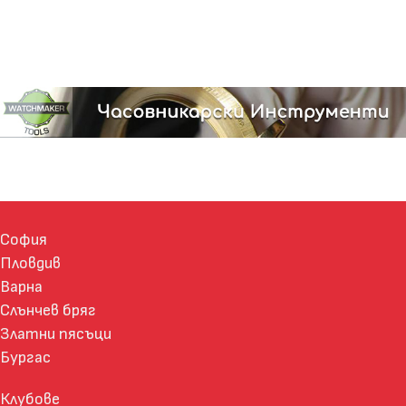
София
Пловдив
Варна
Слънчев бряг
Златни пясъци
Бургас
Клубове