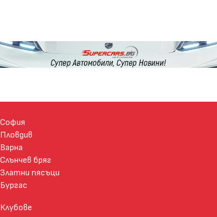
София
Пловдив
Варна
Слънчев бряг
Златни пясъци
Бургас
Клубове