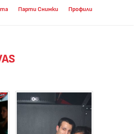
ита
Парти Снимки
Профили
VAS