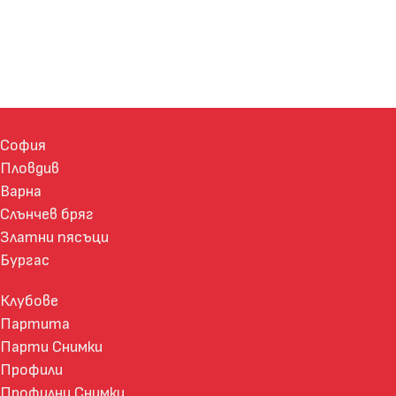
София
Пловдив
Варна
Слънчев бряг
Златни пясъци
Бургас
Клубове
Партита
Парти Снимки
Профили
Профилни Снимки