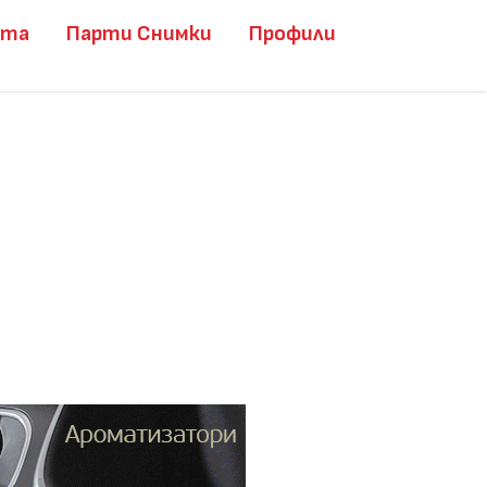
ита
Парти Снимки
Профили