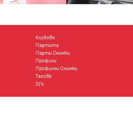
Клубове
Партита
Парти Снимки
Профили
Профилни Снимки
Тагове
DJ's