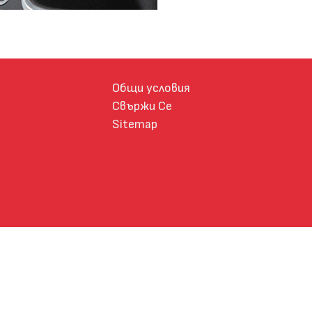
Общи условия
Свържи Се
Sitemap