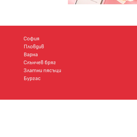
София
Пловдив
Варна
Слънчев бряг
Златни пясъци
Бургас