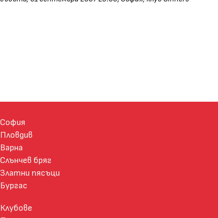
София
Пловдив
Варна
Слънчев бряг
Златни пясъци
Бургас
Клубове