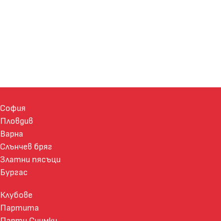
София
Пловдив
Варна
Слънчев бряг
Златни пясъци
Бургас
Клубове
Партита
Парти Снимки