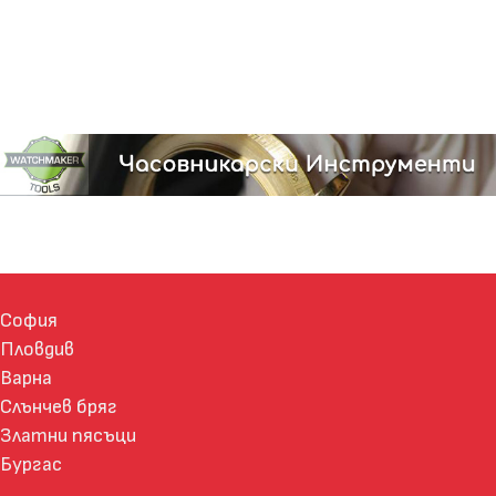
София
Пловдив
Варна
Слънчев бряг
Златни пясъци
Бургас