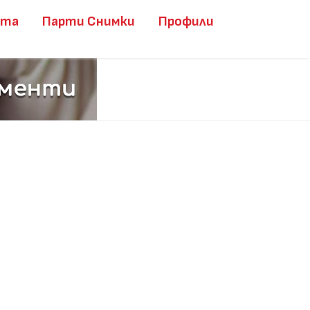
ита
Парти Снимки
Профили