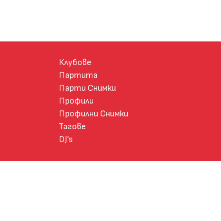
Клубове
Партита
Парти Снимки
Профили
Профилни Снимки
Тагове
DJ's