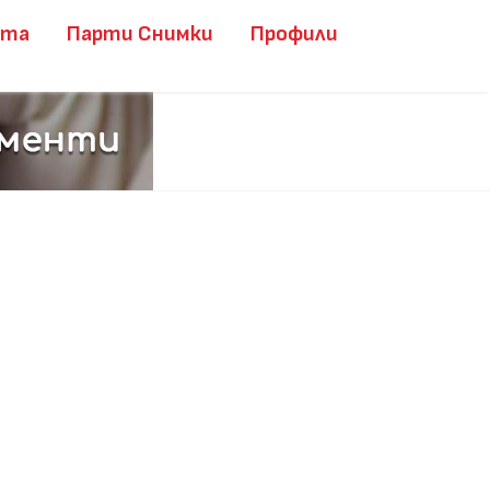
ита
Парти Снимки
Профили