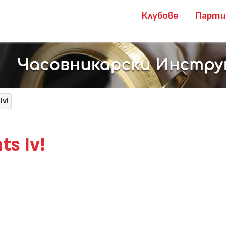
Клубове
Парт
Iv!
s Iv!