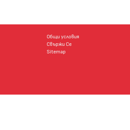
Общи условия
Свържи Се
Sitemap