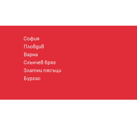
София
Пловдив
Варна
Слънчев бряг
Златни пясъци
Бургас