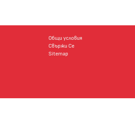
Общи условия
Свържи Се
Sitemap