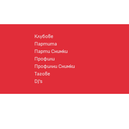
Клубове
Партита
Парти Снимки
Профили
Профилни Снимки
Тагове
DJ's