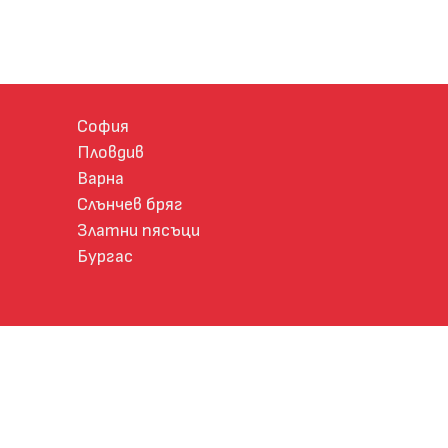
София
Пловдив
Варна
Слънчев бряг
Златни пясъци
Бургас