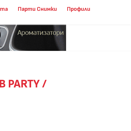
ита
Парти Снимки
Профили
B PARTY /