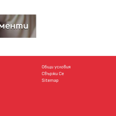
Общи условия
Свържи Се
Sitemap