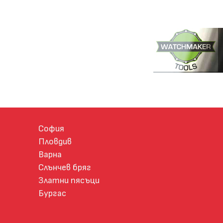
София
Пловдив
Варна
Слънчев бряг
Златни пясъци
Бургас