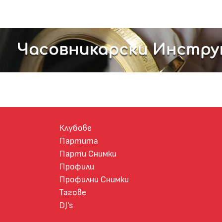
Клубове
Партита
Парти Снимки
Профили
Профилни Снимки
Тагове
DJ's