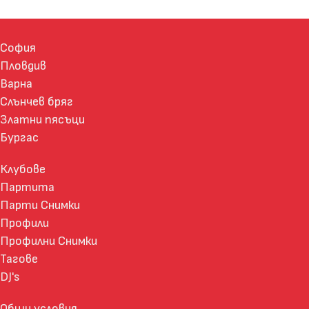
София
Пловдив
Варна
Слънчев бряг
Златни пясъци
Бургас
Клубове
Партита
Парти Снимки
Профили
Профилни Снимки
Тагове
DJ's
Общи условия