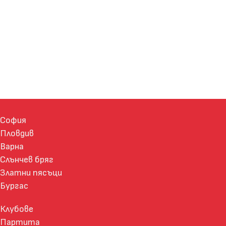
София
Пловдив
Варна
Слънчев бряг
Златни пясъци
Бургас
Клубове
Партита