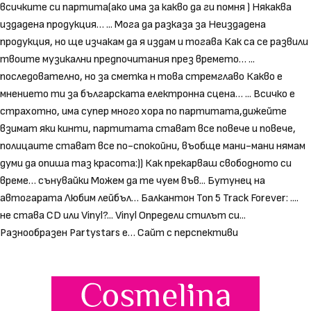
всичките си партита(ако има за какво да ги помня ) Някаква
издадена продукция… ... Мога да разказа за Неиздадена
продукция, но ще изчакам да я издам и тогава Как са се развили
твоите музикални предпочитания през времето… ...
последователно, но за сметка н това стремглаво Какво е
мнението ти за българската електронна сцена… ... Всичко е
страхотно, има супер много хора по партитата,дижейте
взимат яки кинти, партитата стават все повече и повече,
полицаите стават все по-спокойни, въобще мани-мани нямам
думи да опиша таз красота:)) Как прекарваш свободното си
време… сънувайки Можем да те чуем във... Бутунец на
автогарата Любим лейбъл… Балкантон Ton 5 Track Forever: ....
не става CD или Vinyl?... Vinyl Определи стилът си...
Разнообразен Partystars e… Сайт с перспективи