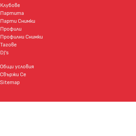
Клубове
Партита
Парти Снимки
Профили
Профилни Снимки
Тагове
DJ's
Общи условия
Свържи Се
Sitemap