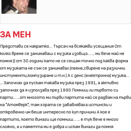
ЗА МЕН
Представи се накратко… Търсач на всякакви усещания От
колко време се занимаваш с музика изобщо… ... ми вече май не
помня:)) от 30 години като не се сещам точно под каква форма
от музиката не съм се занимавал (пеене,свирене на различни
инстументи,компузиране и т.н.) А с денс (електронна) музика…
... Започнах да пускам такава музика през 1991, а активно
започнах да я използава през 1993 Помниш ли първото си
парти… ...от многото ми първи партита най се радвам на първи
на "Атомверк", там хората се забавляваха истински и
откровенно им беше интересно по куп причини А кое е
партито, което винаги ще помниш… ... е тук вече е много
сложно, а и паметта ми е добра и искам винаги да помня