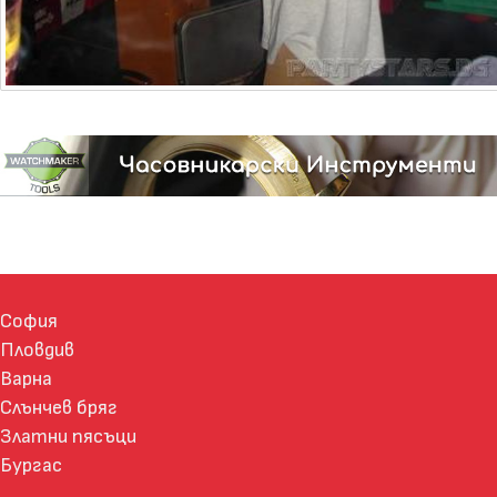
София
Пловдив
Варна
Слънчев бряг
Златни пясъци
Бургас