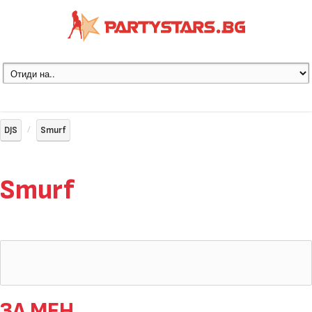
DJS
Smurf
Smurf
ЗА МЕН