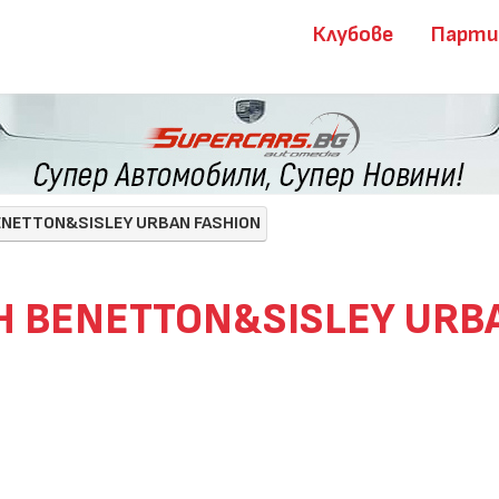
Клубове
Парт
ENETTON&SISLEY URBAN FASHION
H BENETTON&SISLEY URB