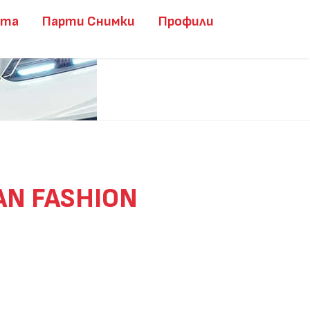
ита
Парти Снимки
Профили
AN FASHION