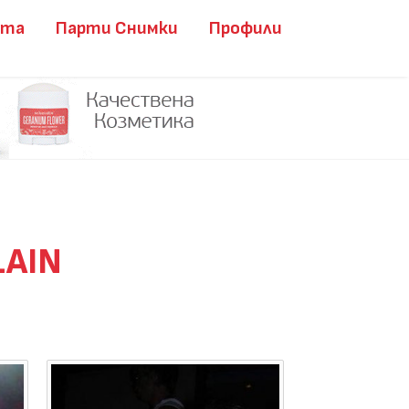
ита
Парти Снимки
Профили
LAIN